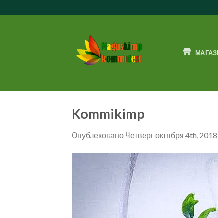
Skip
to
content
МАГАЗ
Kommikimp
Опублековано
Четверг октября 4th, 2018