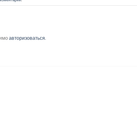
димо
авторизоваться
.