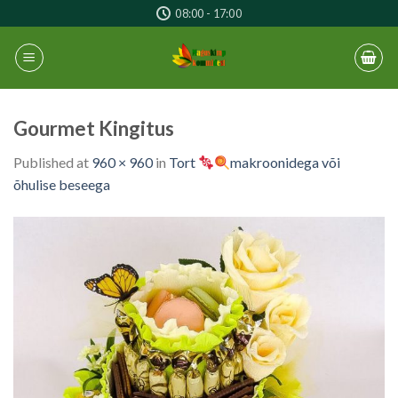
Skip
08:00 - 17:00
to
content
Gourmet Kingitus
Published
at
960 × 960
in
Tort
makroonidega või
õhulise beseega