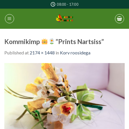
Skip
08:00 - 17:00
to
content
Kommikimp
”Prints Nartsiss”
Published
at
2174 × 1448
in
Korv roosidega