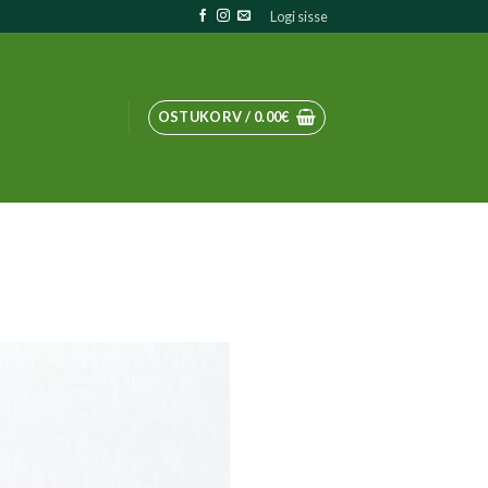
Logi sisse
OSTUKORV /
0.00
€